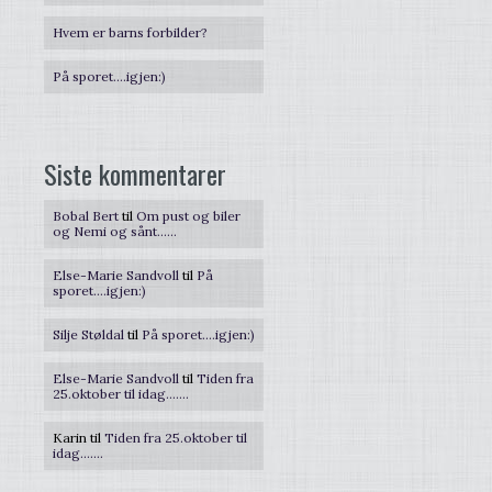
Hvem er barns forbilder?
På sporet….igjen:)
Siste kommentarer
Bobal Bert
til
Om pust og biler
og Nemi og sånt……
Else-Marie Sandvoll
til
På
sporet….igjen:)
Silje Støldal
til
På sporet….igjen:)
Else-Marie Sandvoll
til
Tiden fra
25.oktober til idag…….
Karin
til
Tiden fra 25.oktober til
idag…….