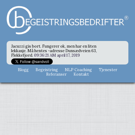
Jacuzzi gis bort. Fungerer ok, men har en liten
lekkasje. Må hentes -adresse Dunsædveien 63,
Flekkefjord.
09:36:21 AM april 17, 2019
Blogg
Begeistring
NLP Coaching
Tjenester
Referanser
Kontakt