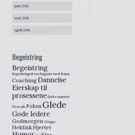
juni 2011
mai 2011
april 2011
Begeistring
Begeistring
Begeistringsdress
Begynne med
Bonus
Dannelse
Coaching
Eierskap til
prosessene
Endre mønster
Glede
Fokus
Firewalk
Gode ledere
Godmorgen
Gruppe
Hektisk
Hjertet
Humor
Klar