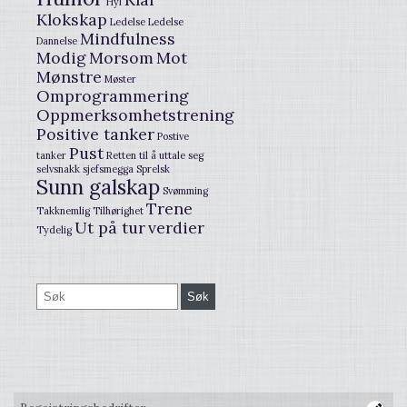
Hyl
Klokskap
Ledelse
Ledelse
Mindfulness
Dannelse
Modig
Morsom
Mot
Mønstre
Møster
Omprogrammering
Oppmerksomhetstrening
Positive tanker
Postive
Pust
tanker
Retten til å uttale seg
selvsnakk
sjefsmegga
Sprelsk
Sunn galskap
Svømming
Trene
Takknemlig
Tilhørighet
Ut på tur
verdier
Tydelig