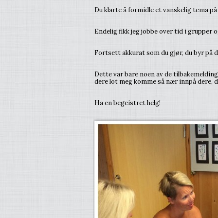
Du klarte å formidle et vanskelig tema på
Endelig fikk jeg jobbe over tid i grupper o
Fortsett akkurat som du gjør, du byr på de
Dette var bare noen av de tilbakemeldinge
dere lot meg komme så nær innpå dere, d
Ha en begeistret helg!