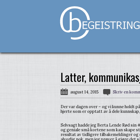
Latter, kommunikas
august 14, 2015
Skriv en kom
Der var dagen over – og vi kunne holdt på 
hjerte som er opptatt av å dele kunnskap,
Selvsagt hadde jeg Berta Lende Rød sin 
og geniale små kortene som kan skape st
resultat av tidligere tilbakemeldinger og
alvorlig nok, men jeg prøver å gjøre det s