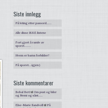
Siste innlegg
På leting etter passord…….
Alle disse IKKE listene
Fort gjort å ramle av
sporet………
Hvem er barns forbilder?
På sporet….igjen:)
Siste kommentarer
Bobal Bert
til
Om pust og biler
og Nemi og sånt……
Else-Marie Sandvoll
til
På