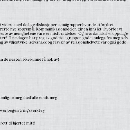
vi videre med deilige diskusjoner i smågrupper hvor de utfordret
rerte nye spørsmål. Kommunikasjonsdelen gir en innsikt i hvorfor vi
 meste av uenighetene våre er misforståelser. Og hvordan skal vi oppdage
ønster? Hele dagen bar preg av god tid i grupper, gode innlegg fra meg selv
g av viljestyrke, selvsnakk og fravær av relasjonshelvete var også gode
m de nesten ikke kunne få nok av!
menligne meg med alle rundt meg.
over begeistringsverktøy!
ett til hjertet mitt!