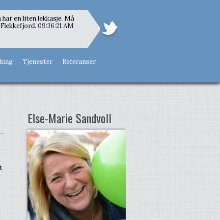
 har en liten lekkasje. Må
Flekkefjord.
09:36:21 AM
hing
Tjenester
Referanser
Else-Marie Sandvoll
t