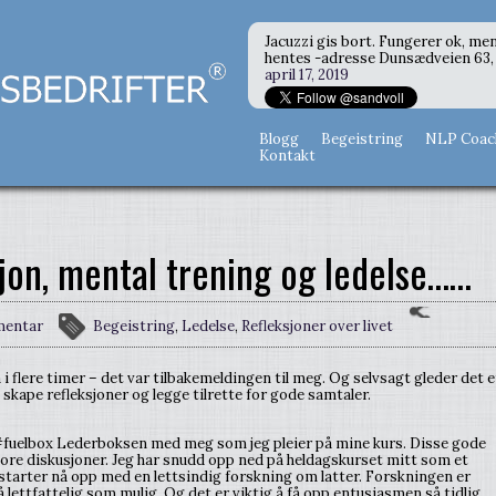
Jacuzzi gis bort. Fungerer ok, men
hentes -adresse Dunsædveien 63, 
april 17, 2019
Blogg
Begeistring
NLP Coac
Kontakt
jon, mental trening og ledelse……
mentar
Begeistring
,
Ledelse
,
Refleksjoner over livet
i flere timer – det var tilbakemeldingen til meg. Og selvsagt gleder det e
 skape refleksjoner og legge tilrette for gode samtaler.
#fuelbox Lederboksen med meg som jeg pleier på mine kurs. Disse gode
ore diskusjoner. Jeg har snudd opp ned på heldagskurset mitt som et
 starter nå opp med en lettsindig forskning om latter. Forskningen er
å lettfattelig som mulig. Og det er viktig å få opp entusiasmen så tidlig