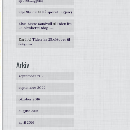
sporet….igjen:)
Silje Støldal
til
På sporet….igjen:)
Else-Marie Sandvoll
til
Tiden fra
25.oktober til idag…….
Karin
til
Tiden fra 25.oktober til
idag…….
Arkiv
september 2023
september 2022
oktober 2016
august 2016
april 2016