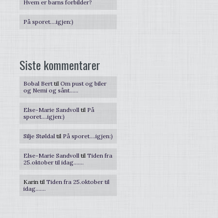
Hvem er barns forbilder?
På sporet….igjen:)
Siste kommentarer
Bobal Bert
til
Om pust og biler
og Nemi og sånt……
Else-Marie Sandvoll
til
På
sporet….igjen:)
Silje Støldal
til
På sporet….igjen:)
Else-Marie Sandvoll
til
Tiden fra
25.oktober til idag…….
Karin
til
Tiden fra 25.oktober til
idag…….