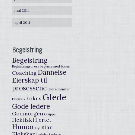
mai 2011
april 2011
Begeistring
Begeistring
Begeistringsdress
Begynne med
Bonus
Dannelse
Coaching
Eierskap til
prosessene
Endre mønster
Glede
Fokus
Firewalk
Gode ledere
Godmorgen
Gruppe
Hektisk
Hjertet
Humor
Klar
Hyl
Klokskap
Ledelse
Ledelse