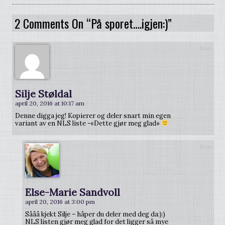
2 Comments On “På sporet….igjen:)”
Svar
Silje Støldal
april 20, 2016 at 10:17 am
Denne digga jeg! Kopierer og deler snart min egen
variant av en NLS liste -«Dette gjør meg glad»
Svar
Else-Marie Sandvoll
april 20, 2016 at 3:00 pm
Sååå kjekt Silje – håper du deler med deg da:):)
NLS listen gjør meg glad for det ligger så mye