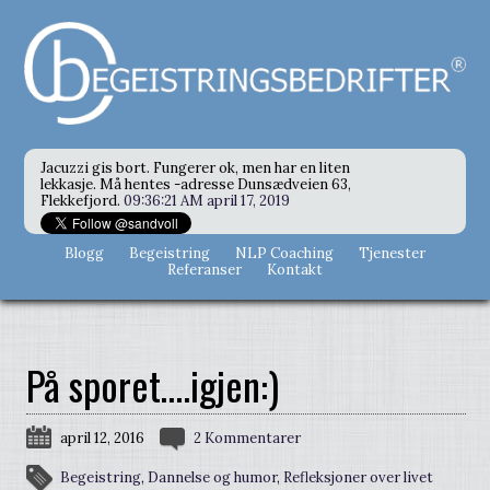
Jacuzzi gis bort. Fungerer ok, men har en liten
lekkasje. Må hentes -adresse Dunsædveien 63,
Flekkefjord.
09:36:21 AM april 17, 2019
Blogg
Begeistring
NLP Coaching
Tjenester
Referanser
Kontakt
På sporet….igjen:)
april 12, 2016
2 Kommentarer
Begeistring
,
Dannelse og humor
,
Refleksjoner over livet