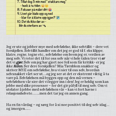
Jeg er ute og jobber mye med selvfølelse, ikke selvtillit – dere vet
forskjellen. Selvtillit handler om det jeg er god til f. eks klippe,
klatre, regne, tegne etc., selvfølelse om hvem jeg er, verdien av
meg selv. Vi roter det til for oss selv når vi hele tiden tror vi
er
det vi
gjør.
Selv om jeg har gjort noe feil som får kritikk- er jeg
ikke
feilen.
Ser dere forskjellen? Mia Tørnblom snakker og
skriver MYE om selvfølelse, hva vi sier til oss selv, hvordan
selvsnakket vårt ser ut….og jeg ser at det er ekstremt viktig å ta
vare på. Selvfølelsen må bygges opp og den må vernes –
selvfølelsen vår sier det vi legger inn i den! Jeg er heldig som kan
jobbe med slike prosesser – for det gir påfyll til meg selv. Om vi
utelater å jobbe med selvfølelsen vår – kan vi fort havne i
relasjonshelvete……..men det tar jeg en annen gang.
Ha en fin vårdag – og sørg for å si noe positivt til deg selv idag…
og imorgen……