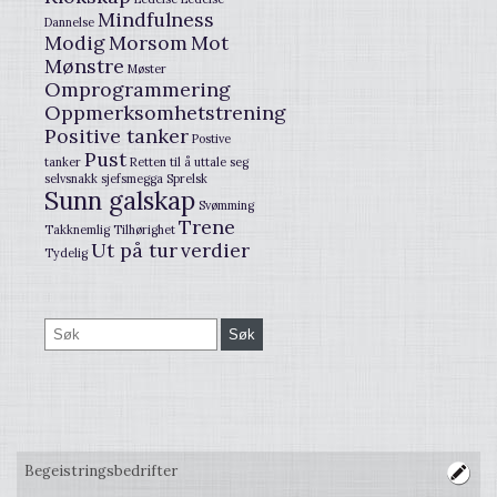
Mindfulness
Dannelse
Modig
Morsom
Mot
Mønstre
Møster
Omprogrammering
Oppmerksomhetstrening
Positive tanker
Postive
Pust
tanker
Retten til å uttale seg
selvsnakk
sjefsmegga
Sprelsk
Sunn galskap
Svømming
Trene
Takknemlig
Tilhørighet
Ut på tur
verdier
Tydelig
Begeistringsbedrifter