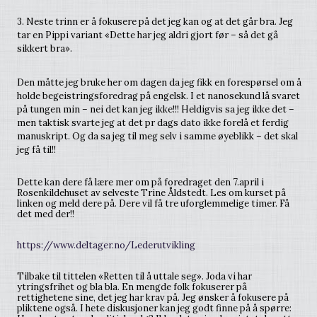
3. Neste trinn er å fokusere på det jeg kan og at det går bra. Jeg
tar en Pippi variant «Dette har jeg aldri gjort før – så det gå
sikkert bra».
Den måtte jeg bruke her om dagen da jeg fikk en forespørsel om å
holde begeistringsforedrag på engelsk. I et nanosekund lå svaret
på tungen min – nei det kan jeg ikke!!! Heldigvis sa jeg ikke det –
men taktisk svarte jeg at det pr dags dato ikke forelå et ferdig
manuskript. Og da sa jeg til meg selv i samme øyeblikk – det skal
jeg få til!!
Dette kan dere få lære mer om på foredraget den 7.april i
Rosenkildehuset av selveste Trine Åldstedt. Les om kurset på
linken og meld dere på. Dere vil få tre uforglemmelige timer. Få
det med der!!
https://www.deltager.no/Lederutvikling
Tilbake til tittelen «Retten til å uttale seg». Joda vi har
ytringsfrihet og bla bla. En mengde folk fokuserer på
rettighetene sine, det jeg har krav på. Jeg ønsker å fokusere på
pliktene også. I hete diskusjoner kan jeg godt finne på å spørre: