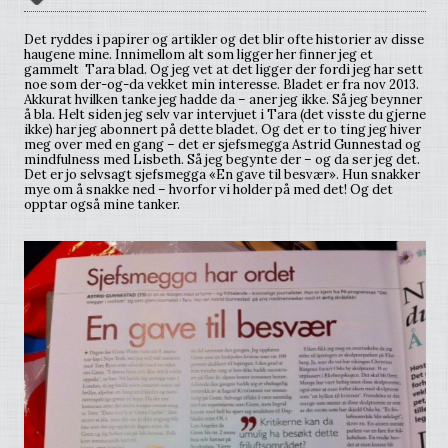
Det ryddes i papirer og artikler og det blir ofte historier av disse
haugene mine. Innimellom alt som ligger her finner jeg et
gammelt Tara blad. Og jeg vet at det ligger der fordi jeg har sett
noe som der-og-da vekket min interesse. Bladet er fra nov 2013.
Akkurat hvilken tanke jeg hadde da – aner jeg ikke. Så jeg beynner
å bla. Helt siden jeg selv var intervjuet i Tara (det visste du gjerne
ikke) har jeg abonnert på dette bladet. Og det er to ting jeg hiver
meg over med en gang – det er sjefsmegga Astrid Gunnestad og
mindfulness med Lisbeth. Så jeg begynte der – og da ser jeg det.
Det er jo selvsagt sjefsmegga «En gave til besvær». Hun snakker
mye om å snakke ned – hvorfor vi holder på med det! Og det
opptar også mine tanker.