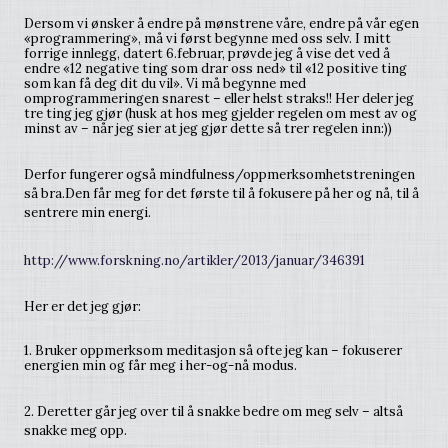
Dersom vi ønsker å endre på mønstrene våre, endre på vår egen
«programmering», må vi først begynne med oss selv. I mitt
forrige innlegg, datert 6.februar, prøvde jeg å vise det ved å
endre «12 negative ting som drar oss ned» til «12 positive ting
som kan få deg dit du vil». Vi må begynne med
omprogrammeringen snarest – eller helst straks!! Her deler jeg
tre ting jeg gjør (husk at hos meg gjelder regelen om mest av og
minst av – når jeg sier at jeg gjør dette så trer regelen inn:))
Derfor fungerer også mindfulness/oppmerksomhetstreningen
så bra.
Den får meg for det første til å fokusere på her og nå, til å
sentrere min energi.
http://www.forskning.no/artikler/2013/januar/346391
Her er det jeg gjør:
1. Bruker oppmerksom meditasjon så ofte jeg kan – fokuserer
energien min og får meg i her-og-nå modus.
2.
Deretter går jeg over til å snakke bedre om meg selv – altså
snakke meg opp.