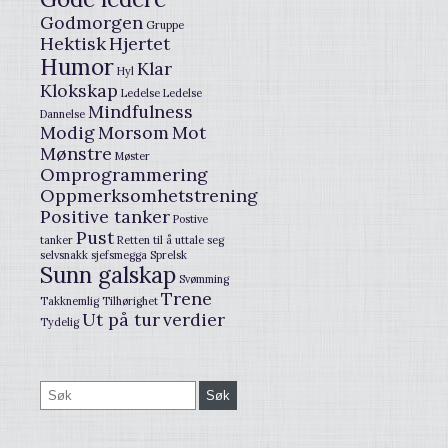
Godmorgen
Gruppe
Hektisk
Hjertet
Humor
Klar
Hyl
Klokskap
Ledelse
Ledelse
Mindfulness
Dannelse
Modig
Morsom
Mot
Mønstre
Møster
Omprogrammering
Oppmerksomhetstrening
Positive tanker
Postive
Pust
tanker
Retten til å uttale seg
selvsnakk
sjefsmegga
Sprelsk
Sunn galskap
Svømming
Trene
Takknemlig
Tilhørighet
Ut på tur
verdier
Tydelig