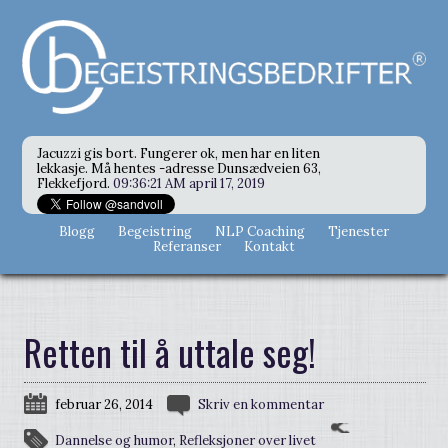
Jacuzzi gis bort. Fungerer ok, men har en liten
lekkasje. Må hentes -adresse Dunsædveien 63,
Flekkefjord.
09:36:21 AM april 17, 2019
Blogg
Begeistring
NLP Coaching
Tjenester
Referanser
Kontakt
Retten til å uttale seg!
februar 26, 2014
Skriv en kommentar
Dannelse og humor
,
Refleksjoner over livet