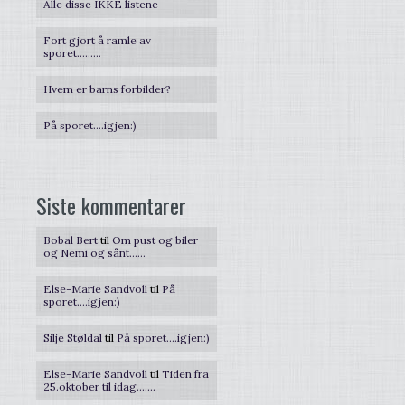
Alle disse IKKE listene
Fort gjort å ramle av
sporet………
Hvem er barns forbilder?
På sporet….igjen:)
Siste kommentarer
Bobal Bert
til
Om pust og biler
og Nemi og sånt……
Else-Marie Sandvoll
til
På
sporet….igjen:)
Silje Støldal
til
På sporet….igjen:)
Else-Marie Sandvoll
til
Tiden fra
25.oktober til idag…….