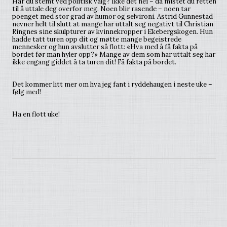
Har du stemt ved politisk valg? Ikke det nei – da mistet du retten
til å uttale deg overfor meg. Noen blir rasende – noen tar
poenget med stor grad av humor og selvironi. Astrid Gunnestad
nevner helt til slutt at mange har uttalt seg negativt til Christian
Ringnes sine skulpturer av kvinnekropper i Ekebergskogen. Hun
hadde tatt turen opp dit og møtte mange begeistrede
mennesker og hun avslutter så flott: «Hva med å få fakta på
bordet før man hyler opp?» Mange av dem som har uttalt seg har
ikke engang giddet å ta turen dit! Få fakta på bordet.
Det kommer litt mer om hva jeg fant i ryddehaugen i neste uke –
følg med!
Ha en flott uke!