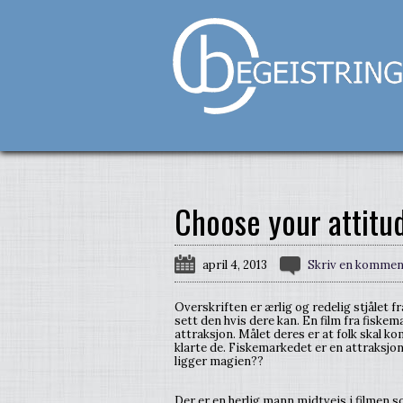
Choose your attitu
april 4, 2013
Skriv en kommen
Overskriften er ærlig og redelig stjålet fr
sett den hvis dere kan. En film fra fiske
attraksjon. Målet deres er at folk skal k
klarte de. Fiskemarkedet er en attraksjon 
ligger magien??
Der er en herlig mann midtveis i filmen 