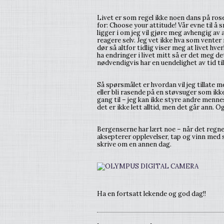
Livet er som regel ikke noen dans på rose
for: Choose your attitude! Vår evne til å 
ligger i om jeg vil gjøre meg avhengig av
reagere selv. Jeg vet ikke hva som venter 
dør så altfor tidlig viser meg at livet hve
ha endringer i livet mitt så er det meg 
nødvendigvis har en uendelighet av tid til
Så spørsmålet er hvordan vil jeg tillate me
eller bli rasende på en støvsuger som ikke 
gang til – jeg kan ikke styre andre menne
det er ikke lett alltid, men det går ann. O
Bergenserne har lært noe – når det regne
aksepterer opplevelser, tap og vinn med 
skrive om en annen dag.
Ha en fortsatt lekende og god dag!!