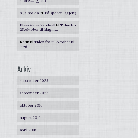
sporet….igjen:)
Silje Støldal
til
På sporet….igjen:)
Else-Marie Sandvoll
til
Tiden fra
25.oktober til idag…….
Karin
til
Tiden fra 25.oktober til
idag…….
Arkiv
september 2023
september 2022
oktober 2016
august 2016
april 2016