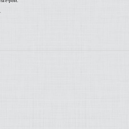
ia e-post.
.