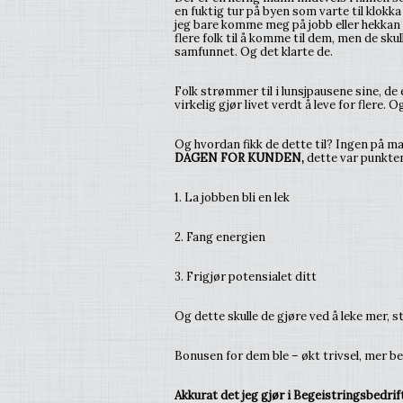
en fuktig tur på byen som varte til klokka
jeg bare komme meg på jobb eller hekkan 
flere folk til å komme til dem, men de skul
samfunnet. Og det klarte de.
Folk strømmer til i lunsjpausene sine, de
virkelig gjør livet verdt å leve for flere. 
Og hvordan fikk de dette til? Ingen på ma
DAGEN FOR KUNDEN,
dette var punkte
1. La jobben bli en lek
2. Fang energien
3. Frigjør potensialet ditt
Og dette skulle de gjøre ved å leke mer, 
Bonusen for dem ble – økt trivsel, mer be
Akkurat det jeg gjør i Begeistringsbedrifte