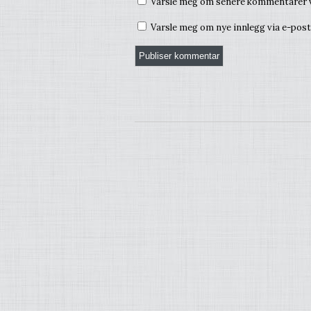
Varsle meg om senere kommentarer v
Varsle meg om nye innlegg via e-post