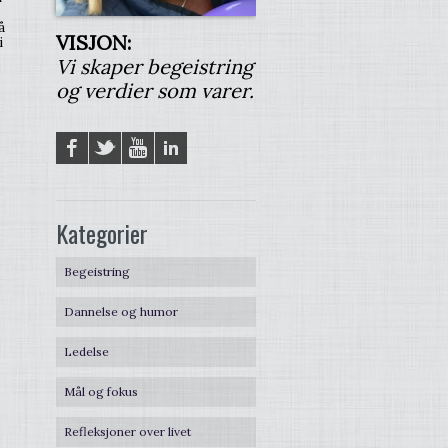
å
VISJON:
i
Vi skaper begeistring
og verdier som varer.
Facebook
Twitter
YouTube
LinkedIN
Kategorier
Begeistring
Dannelse og humor
Ledelse
Mål og fokus
Refleksjoner over livet