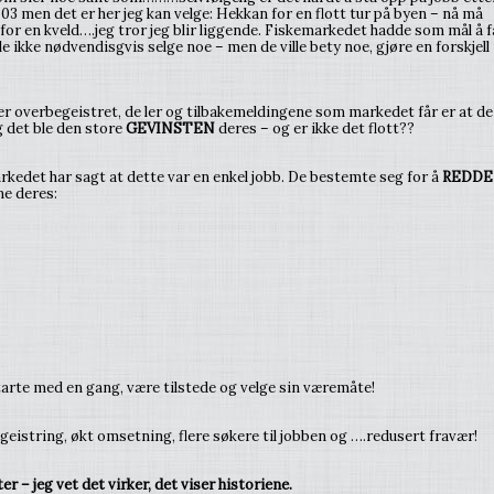
 03 men det er her jeg kan velge: Hekkan for en flott tur på byen – nå må
for en kveld….jeg tror jeg blir liggende. Fiskemarkedet hadde som mål å f
le ikke nødvendisgvis selge noe – men de ville bety noe, gjøre en forskjell 
 er overbegeistret, de ler og tilbakemeldingene som markedet får er at de
Og det ble den store
GEVINSTEN
deres – og er ikke det flott??
rkedet har sagt at dette var en enkel jobb. De bestemte seg for å
REDDE
ne deres:
starte med en gang, være tilstede og velge sin væremåte!
geistring, økt omsetning, flere søkere til jobben og ….redusert fravær!
r – jeg vet det virker, det viser historiene.