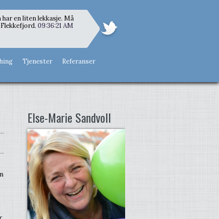
 har en liten lekkasje. Må
Flekkefjord.
09:36:21 AM
hing
Tjenester
Referanser
Else-Marie Sandvoll
en
r