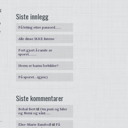
g
Siste innlegg
m
På leting etter passord…….
e
Alle disse IKKE listene
Fort gjort å ramle av
sporet………
Hvem er barns forbilder?
På sporet….igjen:)
Siste kommentarer
Bobal Bert
til
Om pust og biler
og Nemi og sånt……
Else-Marie Sandvoll
til
På