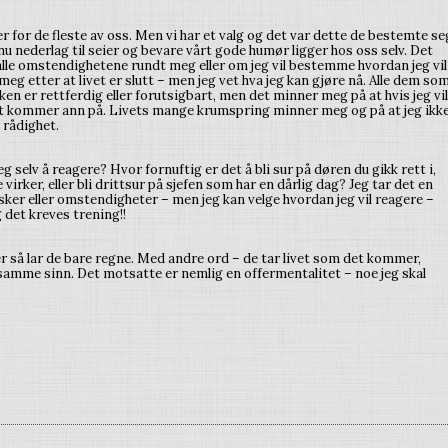
r for de fleste av oss. Men vi har et valg og det var dette de bestemte se
snu nederlag til seier og bevare vårt gode humør ligger hos oss selv. Det
 alle omstendighetene rundt meg eller om jeg vil bestemme hvordan jeg vil
meg etter at livet er slutt – men jeg vet hva jeg kan gjøre nå. Alle dem so
rken er rettferdig eller forutsigbart, men det minner meg på at hvis jeg vil
det kommer ann på. Livets mange krumspring minner meg og på at jeg ikk
 rådighet.
g selv å reagere? Hvor fornuftig er det å bli sur på døren du gikk rett i,
virker, eller bli drittsur på sjefen som har en dårlig dag? Jeg tar det en
sker eller omstendigheter – men jeg kan velge hvordan jeg vil reagere –
g det kreves trening!!
r så lar de bare regne. Med andre ord – de tar livet som det kommer,
samme sinn. Det motsatte er nemlig en offermentalitet – noe jeg skal