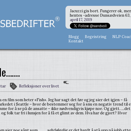
Jacuzzi gis bort. Fungerer ok, men
hentes -adresse Dunsædveien 63, 
april 17, 2019
Blogg
Begeistring
NLP Coac
Kontakt
de…….
tar
Refleksjoner over livet
a en film som heter «Fish». Jeg har sagt det før og jeg sier det igjen – få
markedet i Seattle – hvor de bestemmer seg for å snu en negativ trend til 
omme for å se på de ansatte – ikke nødvendigvis kjøpe noe. Og gjett…..det
og folk tar fri i lunsjen for å få et glimt av dem. Hva har de gjort? Hvor
som sier noe sånt som………selvfølgelig er det hardt å stå opp på jobb ette