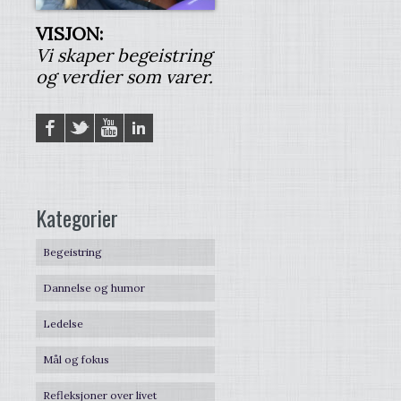
VISJON:
Vi skaper begeistring
og verdier som varer.
Facebook
Twitter
YouTube
LinkedIN
Kategorier
Begeistring
Dannelse og humor
Ledelse
Mål og fokus
Refleksjoner over livet