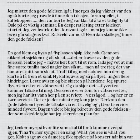
Jeg mistet den gode følelsen igår. Imorges da jeg våknet var den
også borte..jeg prøvde å finne den i dusjen, foran speilet, i
kaffekoppen……den var borte. Jeg var klar til å ta et tidlig fly til
Oslo på et viktig seminar. En desperat leting etter følelsen
startet. Jeg vet hvorfor den forsvant igår—men jeg kunne ikke
leve i gårsdagens kval. En kveld var nok!! Hvordan skulle jeg finne
den gode følelsen?
En god klem og kyss på flyplassen hjalp ikke nok. Gjennom
sikkerhetssjekken og alt slo ut…..det er fravær av den gode
følelsen tenkte jeg – måtte helt bort til et rom. Jada jeg vet at min
fine sorte tunika med nagler kan slå ut….men nå tror jeg det var
humøret mitt som slo ut. Traff til og med naboen min der og
klarte å få frem et smil. Ny kaffe, avis og så på flyet…ingen flere
hindringer. Leste avisen og ble skitten på hendene. Jeg spurte
flyverten etter en våtserviett. Og da skjer det…..flyverten
kommer tilbake til meg: Dessverre vi er tom for våtservietter,
men jeg har litt vann her på en serviett – værsågod…..og her er en
tørr serviett. Det er jo det minste jeg kan gjøre. Der kom den
gode følelsen flyvende tilbake via en trivelig og ytterst service
minded flyvert. Dagen videre ble jeg båret av den gode følelsen –
det som skjedde igår har jeg allerede en plan for.
Jeg tenker mye på hvor lite som skal til for å komme ovenpå
igjen. Tina Turner synger i en sang: What you see is what you
get. Klokt sagt av en dame jeg fikk oppleve på konsert når hun var