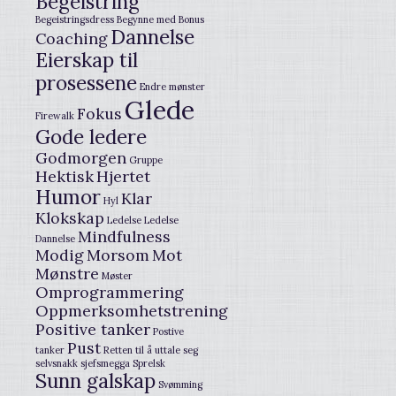
Begeistring
Begeistringsdress
Begynne med
Bonus
Dannelse
Coaching
Eierskap til
prosessene
Endre mønster
Glede
Fokus
Firewalk
Gode ledere
Godmorgen
Gruppe
Hektisk
Hjertet
Humor
Klar
Hyl
Klokskap
Ledelse
Ledelse
Mindfulness
Dannelse
Modig
Morsom
Mot
Mønstre
Møster
Omprogrammering
Oppmerksomhetstrening
Positive tanker
Postive
Pust
tanker
Retten til å uttale seg
selvsnakk
sjefsmegga
Sprelsk
Sunn galskap
Svømming