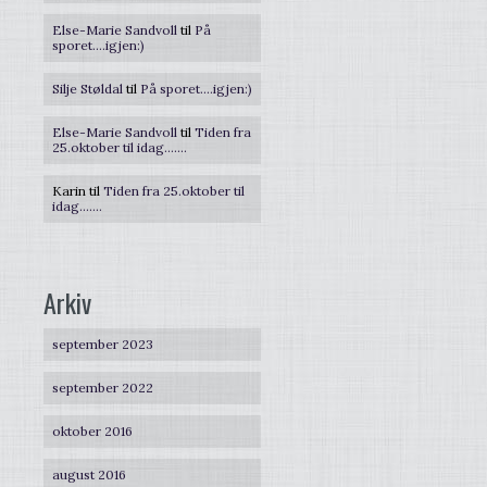
Else-Marie Sandvoll
til
På
sporet….igjen:)
Silje Støldal
til
På sporet….igjen:)
Else-Marie Sandvoll
til
Tiden fra
25.oktober til idag…….
Karin
til
Tiden fra 25.oktober til
idag…….
Arkiv
september 2023
september 2022
oktober 2016
august 2016