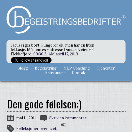
Jacuzzi gis bort. Fungerer ok, men har en liten
lekkasje. Må hentes -adresse Dunsædveien 63,
Flekkefjord.
09:36:21 AM april 17, 2019
Blogg
Begeistring
NLP Coaching
Tjenester
Referanser
Kontakt
Den gode følelsen:)
mai 11, 2011
Skriv en kommentar
Refleksjoner over livet