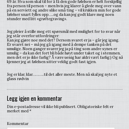
69 år. Hva som skal til for å få den gode følelsen er helt forskjellig
fra person til person – men hvis jeg klarer å glede meg over vann
på en serviett og andre slike små ting – vil krukken min for gode
følelser snart fylles opp…..og da kan jeg godt klare meg noen
stunder med litt «grøftegraving».
Jeg pleier å stille meg ett spørsmål med mulighet for to svar når
jeg står overfor utfordringer:
Kan jeg gjøre noe med det? Dersom svaret er ja – går jeg igang.
Er svaret nei – må jeg gå igang med å dempe tanken på det
umulige. Noen ganger svarer jeg ja på ting som andre synes er
umulig – da kan det fort bli både høyt under taket og i stemmen,
men det er jo ikke farlig? Å være uenig har aldri vært farlig:) Og nå
kjenner jeg at følelsen sitter veldig godt fast igjen.
Jeg er klar, klar………..til det aller meste. Men nå skal jeg nyte et
glass rødvin
Legg igjen en kommentar
Din e-postadresse vil ikke bli publisert.
Obligatoriske felt er
merket med
*
Kommentar