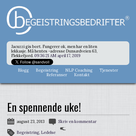
Jacuzzi gis bort. Fungerer ok, men har en liten
lekkasje. Må hentes -adresse Dunsædveien 63,
Flekkefjord.
09:36:21 AM april 17, 2019
Blogg
Begeistring
NLP Coaching
Tjenester
Referanser
Kontakt
En spennende uke!
august 23, 2013
Skriv en kommentar
Begeistring
,
Ledelse