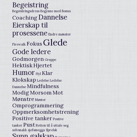
Begeistring
Begeistringsdress
Begynne med
Bonus
Dannelse
Coaching
Eierskap til
prosessene
Endre mønster
Glede
Fokus
Firewalk
Gode ledere
Godmorgen
Gruppe
Hektisk
Hjertet
Humor
Klar
Hyl
Klokskap
Ledelse
Ledelse
Mindfulness
Dannelse
Modig
Morsom
Mot
Mønstre
Møster
Omprogrammering
Oppmerksomhetstrening
Positive tanker
Postive
Pust
tanker
Retten til å uttale seg
selvsnakk
sjefsmegga
Sprelsk
Sunn galskap