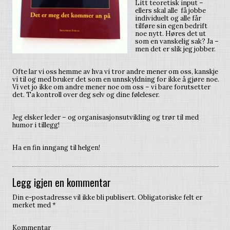
Litt teoretisk input –
ellers skal alle få jobbe
individuelt og alle får
tilføre sin egen bedrift
noe nytt. Høres det ut
som en vanskelig sak? Ja –
men det er slik jeg jobber.
Ofte lar vi oss hemme av hva vi tror andre mener om oss, kanskje
vi til og med bruker det som en unnskyldning for ikke å gjøre noe.
Vi vet jo ikke om andre mener noe om oss – vi bare forutsetter
det. Ta kontroll over deg selv og dine føleleser.
Jeg elsker leder – og organisasjonsutvikling og trør til med
humor i tillegg!
Ha en fin inngang til helgen!
Legg igjen en kommentar
Din e-postadresse vil ikke bli publisert.
Obligatoriske felt er
merket med
*
Kommentar