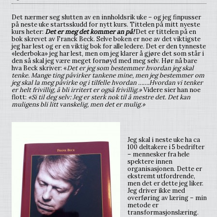
Det nærmer seg slutten av en innholdsrik uke – og jeg finpusser
på neste uke startsskudd for nytt kurs. Tittelen på mitt nyeste
kurs heter:
Det er meg det kommer an på!
Det er tittelen på en
bok skrevet av Franck Beck. Selve boken er noe av det viktigste
jeg har lest og er en viktig bok for alle ledere. Det er den tynneste
«lederboka» jeg har lest, men om jeg klarer å gjøre det som står i
den så skal jeg være meget fornøyd med meg selv. Hør nå bare
hva Beck skriver: «
Det er jeg som bestemmer hvordan jeg skal
tenke. Mange ting påvirker tankene mine, men jeg bestemmer om
jeg skal la meg påvirke og i tilfelle hvordan …….Hvordan vi tenker
er helt frivillig, å bli irritert er også frivillig.»
Videre sier han noe
flott:
«Si til deg selv: Jeg er sterk nok til å mestre det. Det kan
muligens bli litt vanskelig, men det er mulig.»
Jeg skal i neste uke ha ca
100 deltakere i 5 bedrifter
– mennesker fra hele
spektere innen
organisasjonen. Dette er
ekstremt utfordrende,
men det er dette jeg liker.
Jeg driver ikke med
overføring av læring – min
metode er
transformasjonslæring.