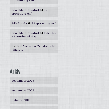
og Nemi og sånt……
Else-Marie Sandvoll
til
På
sporet….igjen:)
Silje Støldal
til
På sporet….igjen:)
Else-Marie Sandvoll
til
Tiden fra
25.oktober til idag…….
Karin
til
Tiden fra 25.oktober til
idag…….
Arkiv
september 2023
september 2022
oktober 2016