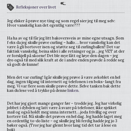
Refleksjoner over livet
Jeg elsker å prøve nye ting og som regel sier jeg til meg selv:
Hvor vanskelig kan det egentlig være???
Ha ha av og til får jeg litt bakoversveis av mine egne utsagn. Som
f eks da jeg skulle prøve curling – hallo…. hvor vanskelig kan det
være å gli bortover isen og støtte seg til curlingballen!! Det var
faktisk vanskelig, beina sklei i alle retninger og ja …jeg VET at der
er forskjell på skoene! Det ble mye lått og løye den dagen – jeg
dro også til med slik kraft at de i andre enden prøvde å redde seg
så godt de kunne!
Men det var curling! Igår skulle jeg prøve å være avkoblet en hel
dag, ingen tilgang til internett og telefonen i en boks- langt fra
meg. Vi var flere som skulle prøve dette. Selve tanken bak dette
kan du lese ved å trykke på denne
linken.
Det har jeg gjort mange ganger før – trodde jeg. Jeg har virkelig
jobbet i dybden og latt være å svare på telefoner, ikke sjekket
mail og også holdt meg unna internett….joda frivillig og over
kortere tid. Nå skulle det prøves en hel dag. Jeg hadde laget meg
en ordentlig to-do liste – og skulle jeg bli ferdig hadde jeg jo 3
bøker også. (Tror jeg har glemt hvor lang tid det tar å lese en
bok)