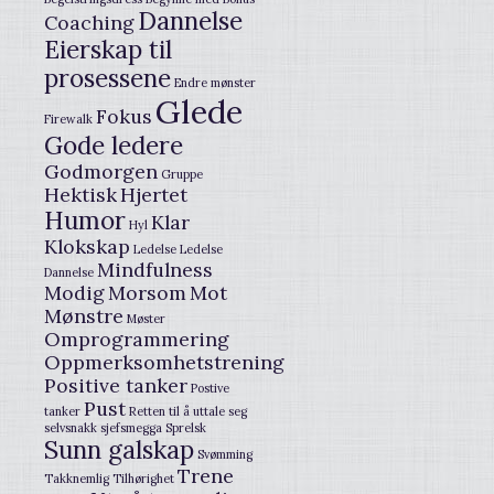
Dannelse
Coaching
Eierskap til
prosessene
Endre mønster
Glede
Fokus
Firewalk
Gode ledere
Godmorgen
Gruppe
Hektisk
Hjertet
Humor
Klar
Hyl
Klokskap
Ledelse
Ledelse
Mindfulness
Dannelse
Modig
Morsom
Mot
Mønstre
Møster
Omprogrammering
Oppmerksomhetstrening
Positive tanker
Postive
Pust
tanker
Retten til å uttale seg
selvsnakk
sjefsmegga
Sprelsk
Sunn galskap
Svømming
Trene
Takknemlig
Tilhørighet