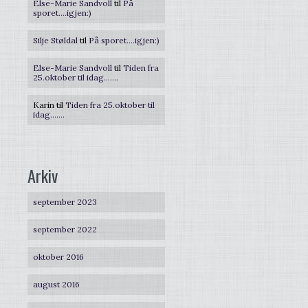
Else-Marie Sandvoll
til
På
sporet….igjen:)
Silje Støldal
til
På sporet….igjen:)
Else-Marie Sandvoll
til
Tiden fra
25.oktober til idag…….
Karin
til
Tiden fra 25.oktober til
idag…….
Arkiv
september 2023
september 2022
oktober 2016
august 2016