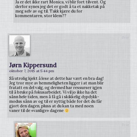
Ja er det ikke rart Monica, vi blir fort tilvent. Og
derfor synes jeg det er godt å ta et nakketak på
meg selv av og til. Takk kjære du for
kommentaren, stor klem??
Svar
Jørn Kippersund
oktober 7, 2015 at 5:44 pm
Så utrolig kjekt å lese at dette har vært en bra dag!
Jeg tror mye av hemmeligheten ligger i at man blir
fratatt en del valg, og dermed har ressurser igjen
til å bruke på fokusarbeidet. Vi vil jo ikke ha det
sånn hele tiden, men å få gå i skikkelig dypdykk-
modus sånn av og til er nyttig både for det du får
gjort den dagen, pluss at du kan ta med noen
vaner til de «vanlige» dagene
Svar