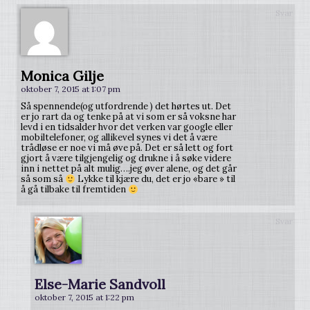
Svar
Monica Gilje
oktober 7, 2015 at 1:07 pm
Så spennende(og utfordrende ) det hørtes ut. Det
er jo rart da og tenke på at vi som er så voksne har
levd i en tidsalder hvor det verken var google eller
mobiltelefoner, og allikevel synes vi det å være
trådløse er noe vi må øve på. Det er så lett og fort
gjort å være tilgjengelig og drukne i å søke videre
inn i nettet på alt mulig….jeg øver alene, og det går
så som så
Lykke til kjære du, det er jo «bare » til
å gå tilbake til fremtiden
Svar
Else-Marie Sandvoll
oktober 7, 2015 at 1:22 pm