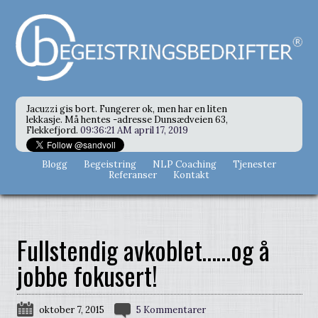
Jacuzzi gis bort. Fungerer ok, men har en liten
lekkasje. Må hentes -adresse Dunsædveien 63,
Flekkefjord.
09:36:21 AM april 17, 2019
Blogg
Begeistring
NLP Coaching
Tjenester
Referanser
Kontakt
Fullstendig avkoblet……og å
jobbe fokusert!
oktober 7, 2015
5 Kommentarer