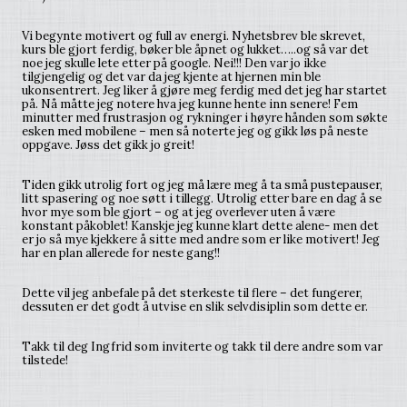
Vi begynte motivert og full av energi. Nyhetsbrev ble skrevet,
kurs ble gjort ferdig, bøker ble åpnet og lukket…..og så var det
noe jeg skulle lete etter på google. Nei!!! Den var jo ikke
tilgjengelig og det var da jeg kjente at hjernen min ble
ukonsentrert. Jeg liker å gjøre meg ferdig med det jeg har startet
på. Nå måtte jeg notere hva jeg kunne hente inn senere! Fem
minutter med frustrasjon og rykninger i høyre hånden som søkte
esken med mobilene – men så noterte jeg og gikk løs på neste
oppgave. Jøss det gikk jo greit!
Tiden gikk utrolig fort og jeg må lære meg å ta små pustepauser,
litt spasering og noe søtt i tillegg. Utrolig etter bare en dag å se
hvor mye som ble gjort – og at jeg overlever uten å være
konstant påkoblet! Kanskje jeg kunne klart dette alene- men det
er jo så mye kjekkere å sitte med andre som er like motivert! Jeg
har en plan allerede for neste gang!!
Dette vil jeg anbefale på det sterkeste til flere – det fungerer,
dessuten er det godt å utvise en slik selvdisiplin som dette er.
Takk til deg Ingfrid som inviterte og takk til dere andre som var
tilstede!