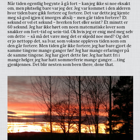
Når tiden egentlig begynte å gå fort – kan jeg ikke si noe eksakt
om, men plutselig bare var jeg der. Jeg var kommet i den alderen
hvor tiden bare gikk fortere og fortere. Det var dette jeg kjente
meg så god igjen i( imorges altså) – men går tiden fortere? Et
sekund er vel et sekund – hverken fort eller seint? Et minutt er
60 sekund. Jeg har ikke hørt om noen matematiske lover som
snakker om fort-tid og sein-tid. Ok hvis jeg er enig med meg selv
om dette – så må det være meg det er skjedd noe med? Og det
er jo nettopp det, sa Ivar, som voksne oppleves tiden som om
den går fortere. Men tiden går ikke fortere, jeg har bare gjort de
samme tingene mange ganger før! Jeg har mange erfaringer på
de samme tingene. Jeg har gjort dette før. Jeg har hatt fri i
mange helger, jeg har hatt sommerferie mange ganger…..ting
gjenkjennes. Det blir nesten som been there, done that.