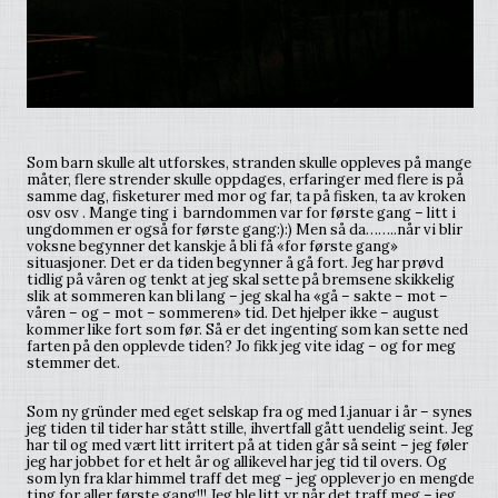
Som barn skulle alt utforskes, stranden skulle oppleves på mange
måter, flere strender skulle oppdages, erfaringer med flere is på
samme dag, fisketurer med mor og far, ta på fisken, ta av kroken
osv osv . Mange ting i barndommen var for første gang – litt i
ungdommen er også for første gang:):) Men så da……..når vi blir
voksne begynner det kanskje å bli få «for første gang»
situasjoner. Det er da tiden begynner å gå fort. Jeg har prøvd
tidlig på våren og tenkt at jeg skal sette på bremsene skikkelig
slik at sommeren kan bli lang – jeg skal ha «gå – sakte – mot –
våren – og – mot – sommeren» tid. Det hjelper ikke – august
kommer like fort som før. Så er det ingenting som kan sette ned
farten på den opplevde tiden? Jo fikk jeg vite idag – og for meg
stemmer det.
Som ny gründer med eget selskap fra og med 1.januar i år – synes
jeg tiden til tider har stått stille, ihvertfall gått uendelig seint. Jeg
har til og med vært litt irritert på at tiden går så seint – jeg føler
jeg har jobbet for et helt år og allikevel har jeg tid til overs. Og
som lyn fra klar himmel traff det meg – jeg opplever jo en mengde
ting for aller første gang!!! Jeg ble litt yr når det traff meg – jeg