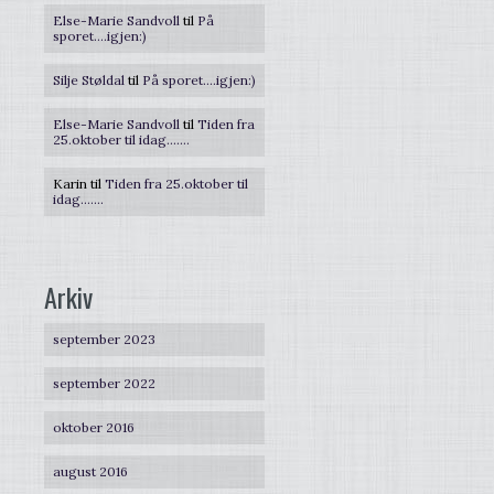
Else-Marie Sandvoll
til
På
sporet….igjen:)
Silje Støldal
til
På sporet….igjen:)
Else-Marie Sandvoll
til
Tiden fra
25.oktober til idag…….
Karin
til
Tiden fra 25.oktober til
idag…….
Arkiv
september 2023
september 2022
oktober 2016
august 2016