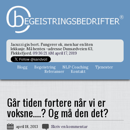
Jacuzzi gis bort. Fungerer ok, men har en liten
lekkasje. Må hentes -adresse Dunsædveien 63,
Flekkefjord.
09:36:21 AM april 17, 2019
Blogg
Begeistring
NLP Coaching
Tjenester
Referanser
Kontakt
Går tiden fortere når vi er
voksne….? Og må den det?
april 18, 2013
Skriv en kommentar