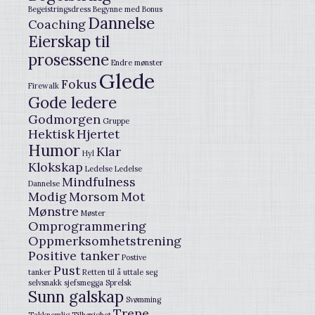
Begeistringsdress
Begynne med
Bonus
Dannelse
Coaching
Eierskap til
prosessene
Endre mønster
Glede
Fokus
Firewalk
Gode ledere
Godmorgen
Gruppe
Hektisk
Hjertet
Humor
Klar
Hyl
Klokskap
Ledelse
Ledelse
Mindfulness
Dannelse
Modig
Morsom
Mot
Mønstre
Møster
Omprogrammering
Oppmerksomhetstrening
Positive tanker
Postive
Pust
tanker
Retten til å uttale seg
selvsnakk
sjefsmegga
Sprelsk
Sunn galskap
Svømming
Trene
Takknemlig
Tilhørighet