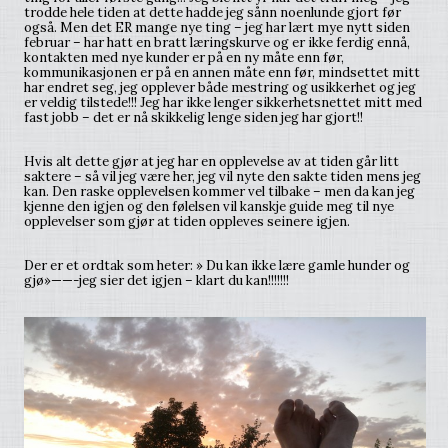
trodde hele tiden at dette hadde jeg sånn noenlunde gjort før
også. Men det ER mange nye ting – jeg har lært mye nytt siden
februar – har hatt en bratt læringskurve og er ikke ferdig ennå,
kontakten med nye kunder er på en ny måte enn før,
kommunikasjonen er på en annen måte enn før, mindsettet mitt
har endret seg, jeg opplever både mestring og usikkerhet og jeg
er veldig tilstede!!! Jeg har ikke lenger sikkerhetsnettet mitt med
fast jobb – det er nå skikkelig lenge siden jeg har gjort!!
Hvis alt dette gjør at jeg har en opplevelse av at tiden går litt
saktere – så vil jeg være her, jeg vil nyte den sakte tiden mens jeg
kan. Den raske opplevelsen kommer vel tilbake – men da kan jeg
kjenne den igjen og den følelsen vil kanskje guide meg til nye
opplevelser som gjør at tiden oppleves seinere igjen.
Der er et ordtak som heter: » Du kan ikke lære gamle hunder og
gjø»——-jeg sier det igjen – klart du kan!!!!!!!