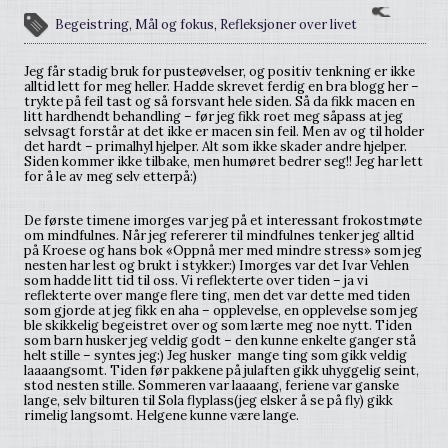
Begeistring
,
Mål og fokus
,
Refleksjoner over livet
Jeg får stadig bruk for pusteøvelser, og positiv tenkning er ikke
alltid lett for meg heller. Hadde skrevet ferdig en bra blogg her –
trykte på feil tast og så forsvant hele siden. Så da fikk macen en
litt hardhendt behandling – før jeg fikk roet meg såpass at jeg
selvsagt forstår at det ikke er macen sin feil. Men av og til holder
det hardt – primalhyl hjelper. Alt som ikke skader andre hjelper.
Siden kommer ikke tilbake, men humøret bedrer seg!! Jeg har lett
for å le av meg selv etterpå:)
De første timene imorges var jeg på et interessant frokostmøte
om mindfulnes. Når jeg refererer til mindfulnes tenker jeg alltid
på Kroese og hans bok «Oppnå mer med mindre stress» som jeg
nesten har lest og brukt i stykker:) Imorges var det Ivar Vehlen
som hadde litt tid til oss. Vi reflekterte over tiden – ja vi
reflekterte over mange flere ting, men det var dette med tiden
som gjorde at jeg fikk en aha – opplevelse, en opplevelse som jeg
ble skikkelig begeistret over og som lærte meg noe nytt. Tiden
som barn husker jeg veldig godt – den kunne enkelte ganger stå
helt stille – syntes jeg:) Jeg husker mange ting som gikk veldig
laaaangsomt. Tiden før pakkene på julaften gikk uhyggelig seint,
stod nesten stille. Sommeren var laaaang, feriene var ganske
lange, selv bilturen til Sola flyplass(jeg elsker å se på fly) gikk
rimelig langsomt. Helgene kunne være lange.