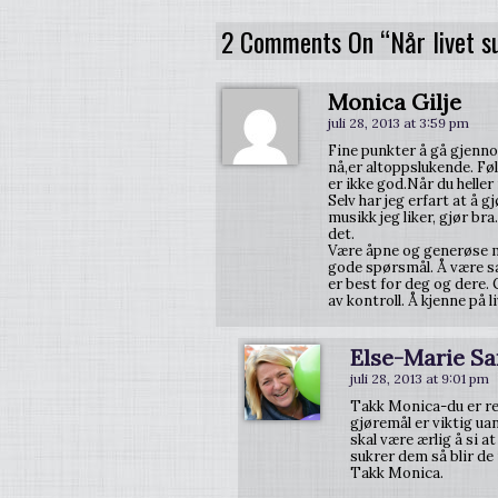
2 Comments On “Når livet su
Monica Gilje
juli 28, 2013 at 3:59 pm
Fine punkter å gå gjennom
nå,er altoppslukende. Fø
er ikke god.Når du heller
Selv har jeg erfart at å g
musikk jeg liker, gjør br
det.
Være åpne og generøse me
gode spørsmål. Å være sa
er best for deg og dere. 
av kontroll. Å kjenne på l
Else-Marie Sa
juli 28, 2013 at 9:01 pm
Takk Monica-du er ref
gjøremål er viktig uans
skal være ærlig å si a
sukrer dem så blir de 
Takk Monica.