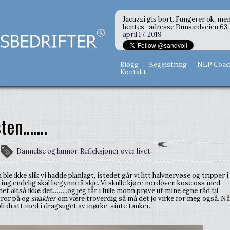
Jacuzzi gis bort. Fungerer ok, men
hentes -adresse Dunsædveien 63, 
april 17, 2019
Blogg
Begeistring
NLP Coac
Kontakt
isten…….
Dannelse og humor
,
Refleksjoner over livet
le ikke slik vi hadde planlagt, istedet går vi litt halvnervøse og tripper i
ting endelig skal begynne å skje. Vi skulle kjøre nordover, kose oss med
e det altså ikke det……..og jeg får i fulle monn prøve ut mine egne råd til
ror på og
snakker
om være troverdig så må det jo virke for meg også. Nå
å bli dratt med i dragsuget av mørke, sinte tanker.