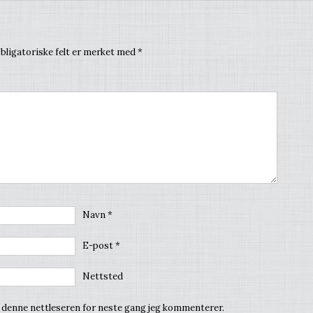
bligatoriske felt er merket med
*
Navn
*
E-post
*
Nettsted
i denne nettleseren for neste gang jeg kommenterer.