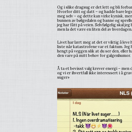
Og i slike dragsug er det lett og bli forb
Hvorfor ditt og datt – og hadde bare lege
meg selv – og dette kan virke kynisk, men d
bunnen av bølgedalen og banne og sprelle 
jeg har fått på veien. Selvfølgelig skal je
men la det være en liten del av hverdagen
Livet har lært meg at det er viktig å lev
liste når katastrofene var et faktum. Jeg h
hengt på veggen slik at du ser den, eller h
den vare på mitt behov for galgenhumor.
Å ta et bevisst valg krever energi – men da
og vi er ihvertfall ikke interessert i å g
suger»