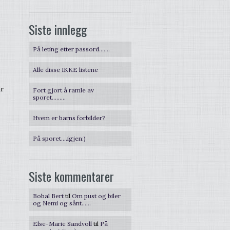
Siste innlegg
På leting etter passord…….
Alle disse IKKE listene
ar
Fort gjort å ramle av
sporet………
Hvem er barns forbilder?
På sporet….igjen:)
Siste kommentarer
Bobal Bert
til
Om pust og biler
og Nemi og sånt……
Else-Marie Sandvoll
til
På