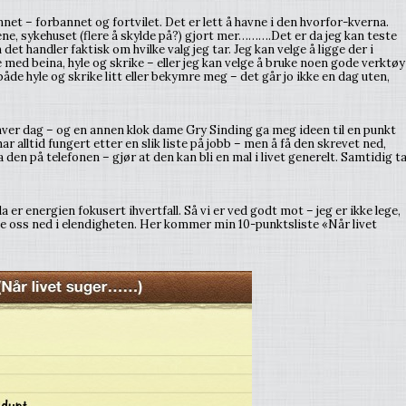
annet – forbannet og fortvilet. Det er lett å havne i den hvorfor-kverna.
ne, sykehuset (flere å skylde på?) gjort mer……….Det er da jeg kan teste
et handler faktisk om hvilke valg jeg tar. Jeg kan velge å ligge der i
med beina, hyle og skrike – eller jeg kan velge å bruke noen gode verktøy
g både hyle og skrike litt eller bekymre meg – det går jo ikke en dag uten,
.
e hver dag – og en annen klok dame Gry Sinding ga meg ideen til en punkt
ar alltid fungert etter en slik liste på jobb – men å få den skrevet ned,
a den på telefonen – gjør at den kan bli en mal i livet generelt. Samtidig t
 er energien fokusert ihvertfall. Så vi er ved godt mot – jeg er ikke lege,
rave oss ned i elendigheten. Her kommer min 10-punktsliste «Når livet