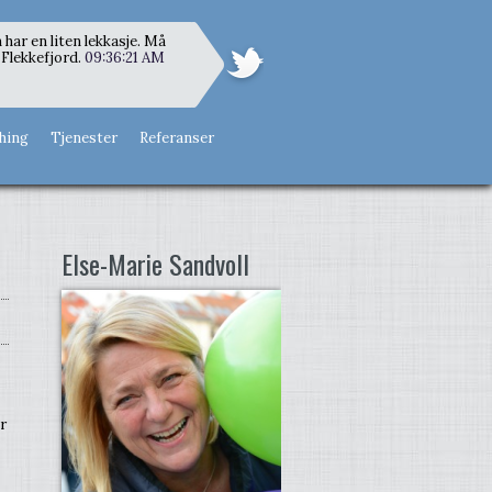
 har en liten lekkasje. Må
Flekkefjord.
09:36:21 AM
hing
Tjenester
Referanser
Else-Marie Sandvoll
r