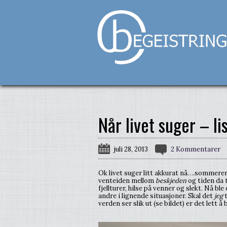
Når livet suger – l
juli 28, 2013
2 Kommentarer
Ok livet suger litt akkurat nå….sommeren b
venteiden mellom
beskjeden
og tiden da 
fjellturer, hilse på venner og slekt. Nå bl
andre i lignende situasjoner. Skal det
jeg
t
verden ser slik ut (se bildet) er det lett 