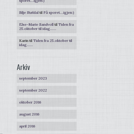
sporet….igjen:)
Silje Støldal
til
På sporet….igjen:)
Else-Marie Sandvoll
til
Tiden fra
25.oktober til idag…….
Karin
til
Tiden fra 25.oktober til
idag…….
Arkiv
september 2023
september 2022
oktober 2016
august 2016
april 2016