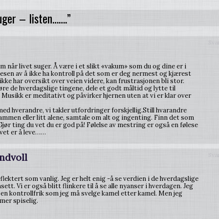
ger – listen…….”
Sva
 når livet suger. Å være i et slikt «vakum» som du og dine er i
lesen av å ikke ha kontroll på det som er deg nermest og kjærest
 ikke har oversikt over veien videre, kan frustrasjonen bli stor.
jøre de hverdagslige tingene, dele et godt måltid og lytte til
a. Musikk er meditativt og påvirker hjernen uten at vi er klar over
d hverandre, vi takler utfordringer forskjellig.Still hvarandre
mmen eller litt alene, samtale om alt og ingenting. Finn det som
Gjør ting du vet du er god på! Følelse av mestring er også en følese
ivet er å leve……
ndvoll
Sva
lektert som vanlig. Jeg er helt enig -å se verdien i de hverdagslige
ett. Vi er også blitt flinkere til å se alle nyanser i hverdagen. Jeg
t en kontrollfrik som jeg må svelge kamel etter kamel. Men jeg
mer spiselig.