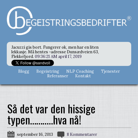
Jacuzzi gis bort. Fungerer ok, men har en liten
lekkasje. Må hentes -adresse Dunsædveien 63,
Flekkefjord.
09:36:21 AM april 17, 2019
Blogg
Begeistring
NLP Coaching
Tjenester
Referanser
Kontakt
Så det var den hissige
typen………..hva nå!
september 16, 2013
8 Kommentarer