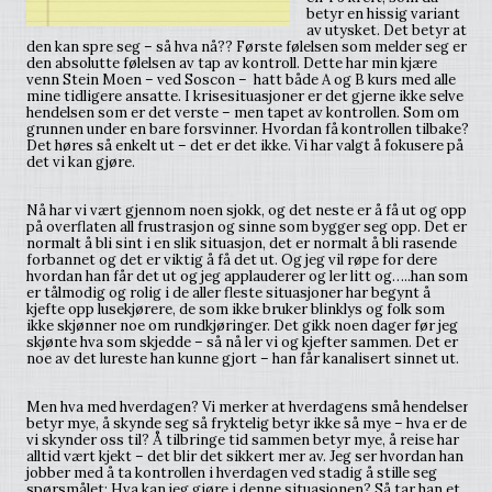
betyr en hissig variant
av utysket. Det betyr at
den kan spre seg – så hva nå?? Første følelsen som melder seg er
den absolutte følelsen av tap av kontroll. Dette har min kjære
venn Stein Moen – ved Soscon – hatt både A og B kurs med alle
mine tidligere ansatte. I krisesituasjoner er det gjerne ikke selve
hendelsen som er det verste – men tapet av kontrollen. Som om
grunnen under en bare forsvinner. Hvordan få kontrollen tilbake?
Det høres så enkelt ut – det er det ikke. Vi har valgt å fokusere på
det vi kan gjøre.
Nå har vi vært gjennom noen sjokk, og det neste er å få ut og opp
på overflaten all frustrasjon og sinne som bygger seg opp. Det er
normalt å bli sint i en slik situasjon, det er normalt å bli rasende
forbannet og det er viktig å få det ut. Og jeg vil røpe for dere
hvordan han får det ut og jeg applauderer og ler litt og…..han som
er tålmodig og rolig i de aller fleste situasjoner har begynt å
kjefte opp lusekjørere, de som ikke bruker blinklys og folk som
ikke skjønner noe om rundkjøringer. Det gikk noen dager før jeg
skjønte hva som skjedde – så nå ler vi og kjefter sammen. Det er
noe av det lureste han kunne gjort – han får kanalisert sinnet ut.
Men hva med hverdagen? Vi merker at hverdagens små hendelser
betyr mye, å skynde seg så fryktelig betyr ikke så mye – hva er de
vi skynder oss til? Å tilbringe tid sammen betyr mye, å reise har
alltid vært kjekt – det blir det sikkert mer av. Jeg ser hvordan han
jobber med å ta kontrollen i hverdagen ved stadig å stille seg
spørsmålet: Hva kan jeg gjøre i denne situasjonen? Så tar han et