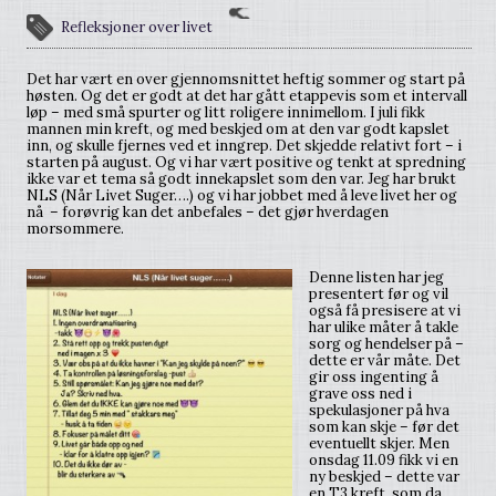
Refleksjoner over livet
Det har vært en over gjennomsnittet heftig sommer og start på
høsten. Og det er godt at det har gått etappevis som et intervall
løp – med små spurter og litt roligere innimellom. I juli fikk
mannen min kreft, og med beskjed om at den var godt kapslet
inn, og skulle fjernes ved et inngrep. Det skjedde relativt fort – i
starten på august. Og vi har vært positive og tenkt at spredning
ikke var et tema så godt innekapslet som den var. Jeg har brukt
NLS (Når Livet Suger….) og vi har jobbet med å leve livet her og
nå – forøvrig kan det anbefales – det gjør hverdagen
morsommere.
Denne listen har jeg
presentert før og vil
også få presisere at vi
har ulike måter å takle
sorg og hendelser på –
dette er vår måte. Det
gir oss ingenting å
grave oss ned i
spekulasjoner på hva
som kan skje – før det
eventuellt skjer. Men
onsdag 11.09 fikk vi en
ny beskjed – dette var
en T3 kreft, som da