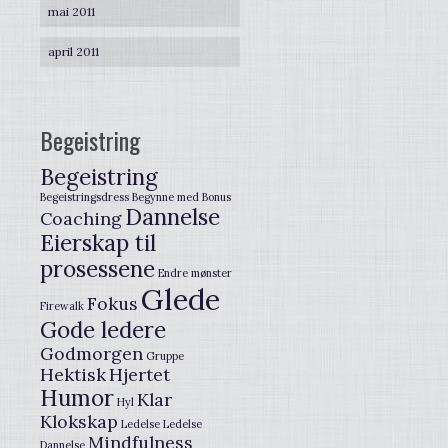
mai 2011
april 2011
Begeistring
Begeistring
Begeistringsdress
Begynne med
Bonus
Dannelse
Coaching
Eierskap til
prosessene
Endre mønster
Glede
Fokus
Firewalk
Gode ledere
Godmorgen
Gruppe
Hektisk
Hjertet
Humor
Klar
Hyl
Klokskap
Ledelse
Ledelse
Mindfulness
Dannelse