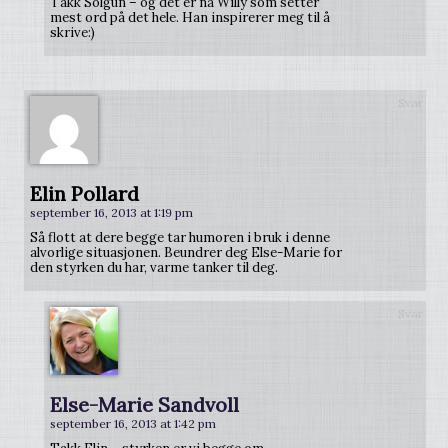
Takk Solgun – og det er nå Willy som setter
mest ord på det hele. Han inspirerer meg til å
skrive:)
Svar
Elin Pollard
september 16, 2013 at 1:19 pm
Så flott at dere begge tar humoren i bruk i denne
alvorlige situasjonen. Beundrer deg Else-Marie for
den styrken du har, varme tanker til deg.
Svar
Else-Marie Sandvoll
september 16, 2013 at 1:42 pm