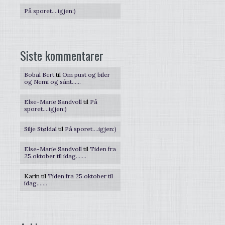
På sporet….igjen:)
Siste kommentarer
Bobal Bert
til
Om pust og biler
og Nemi og sånt……
Else-Marie Sandvoll
til
På
sporet….igjen:)
Silje Støldal
til
På sporet….igjen:)
Else-Marie Sandvoll
til
Tiden fra
25.oktober til idag…….
Karin
til
Tiden fra 25.oktober til
idag…….