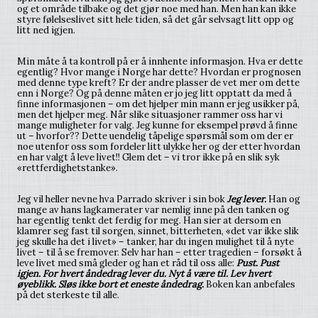
og et område tilbake og det gjør noe med han. Men han kan ikke
styre følelseslivet sitt hele tiden, så det går selvsagt litt opp og
litt ned igjen.
Min måte å ta kontroll på er å innhente informasjon. Hva er dette
egentlig? Hvor mange i Norge har dette? Hvordan er prognosen
med denne type kreft? Er der andre plasser de vet mer om dette
enn i Norge? Og på denne måten er jo jeg litt opptatt da med å
finne informasjonen – om det hjelper min mann er jeg usikker på,
men det hjelper meg. Når slike situasjoner rammer oss har vi
mange muligheter for valg. Jeg kunne for eksempel prøvd å finne
ut – hvorfor?? Dette uendelig tåpelige spørsmål som om der er
noe utenfor oss som fordeler litt ulykke her og der etter hvordan
en har valgt å leve livet!! Glem det – vi tror ikke på en slik syk
«rettferdighetstanke».
Jeg vil heller nevne hva Parrado skriver i sin bok
Jeg lever.
Han og
mange av hans lagkamerater var nemlig inne på den tanken og
har egentlig tenkt det ferdig for meg. Han sier at dersom en
klamrer seg fast til sorgen, sinnet, bitterheten, «det var ikke slik
jeg skulle ha det i livet» – tanker, har du ingen mulighet til å nyte
livet – til å se fremover. Selv har han – etter tragedien – forsøkt å
leve livet med små gleder og han et råd til oss alle:
Pust. Pust
igjen. For hvert åndedrag lever du. Nyt å være til. Lev hvert
øyeblikk. Sløs ikke bort et eneste åndedrag.
Boken kan anbefales
på det sterkeste til alle.