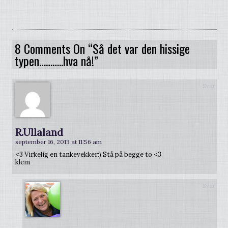
8 Comments On “Så det var den hissige
typen………..hva nå!”
Svar
R.Ullaland
september 16, 2013 at 11:56 am
<3 Virkelig en tankevekker:) Stå på begge to <3
klem
Svar