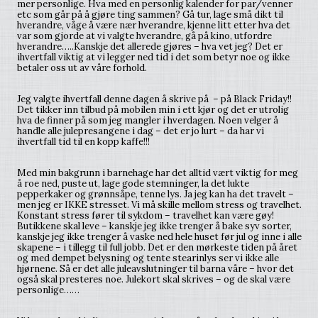
mer personlige. Hva med en personlig kalender for par/venner
etc som går på å gjøre ting sammen? Gå tur, lage små dikt til
hverandre, våge å være nær hverandre, kjenne litt etter hva det
var som gjorde at vi valgte hverandre, gå på kino, utfordre
hverandre…..Kanskje det allerede gjøres – hva vet jeg? Det er
ihvertfall viktig at vi legger ned tid i det som betyr noe og ikke
betaler oss ut av våre forhold.
Jeg valgte ihvertfall denne dagen å skrive på – på Black Friday!!
Det tikker inn tilbud på mobilen min i ett kjør og det er utrolig
hva de finner på som jeg mangler i hverdagen. Noen velger å
handle alle julepresangene i dag – det er jo lurt – da har vi
ihvertfall tid til en kopp kaffe!!!
Med min bakgrunn i barnehage har det alltid vært viktig for meg
å roe ned, puste ut, lage gode stemninger, la det lukte
pepperkaker og grønnsåpe, tenne lys. Ja jeg kan ha det travelt –
men jeg er IKKE stresset. Vi må skille mellom stress og travelhet.
Konstant stress fører til sykdom – travelhet kan være gøy!
Butikkene skal leve – kanskje jeg ikke trenger å bake syv sorter,
kanskje jeg ikke trenger å vaske ned hele huset før jul og inne i alle
skapene – i tillegg til full jobb. Det er den mørkeste tiden på året
og med dempet belysning og tente stearinlys ser vi ikke alle
hjørnene. Så er det alle juleavslutninger til barna våre – hvor det
også skal presteres noe. Julekort skal skrives – og de skal være
personlige……