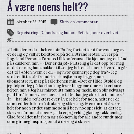
Å være noens helt??
oktober 23, 2015
Skriv en kommentar
Begeistring
,
Dannelse og humor
,
Refleksjoner over livet
«Heiiii der er du – helten min!!!» Jeg fortsetter å forsyne meg av
et deilig og velfylt koldtbord på Sola Strand Hotell…..vi er på
Rogaland PersonalForums HR konferanse. Da kjenner jeg en hånd
på skulderen min – «Der er du jo!» Plutselig går det opp for meg
at det er meg hun snakker til…er jeg helten til noen? Hvordan går
det til? «Men hvem er du – og hvor kjenner jeg deg fra?» Jeg
stotrer litt, står fremdeles i lunsjkøen og legger, noe
ukonsentrert, mat på tallerkenen min. «Det er Hilde Støldal og
jeg følger deg på facebook og leser bloggene dine – du er bare
helten min.» Jeg har mistet litt munn og mæle, men blir selvsagt
glad for å kunne være noens helt. Det har jeg aldri hørt i mine 57
år – har aldri reflektert over å være helt for noen, helter er de
som redder folk fra å drukne og slike ting. Men om det å være
helt for noen er det samme som å bety noe spesielt, at det jeg
skriver når inn til noen – ja da er jeg veldig glad og takknemlig.
Glad fordi det når frem og takknemlig for alle andre rundt meg
som gir meg inspirasjon til å dele og å skrive.