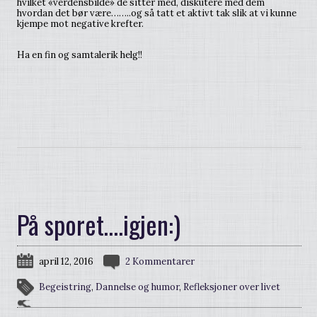
hvilket «verdensbilde» de sitter med, diskutere med dem
hvordan det bør være……..og så tatt et aktivt tak slik at vi kunne
kjempe mot negative krefter.
Ha en fin og samtalerik helg!!
På sporet….igjen:)
april 12, 2016
2 Kommentarer
Begeistring
,
Dannelse og humor
,
Refleksjoner over livet