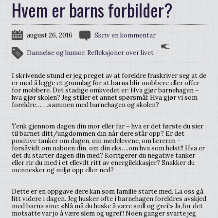
Hvem er barns forbilder?
august 26, 2016
Skriv en kommentar
Dannelse og humor
,
Refleksjoner over livet
I skrivende stund er jeg preget av at foreldre fraskriver seg at de
er med å legge et grunnlag for at barna blir mobbere eller offer
for mobbere. Det stadige omkvedet er: Hva gjør barnehagen –
hva gjør skolen? Jeg stiller et annet spørsmål: Hva gjør vi som
foreldre…….sammen med barnehagen og skolen?
Tenk gjennom dagen din mor eller far – hva er det første du sier
til barnet ditt/ungdommen din når dere står opp? Er det
positive tanker om dagen, om medelevene, om læreren –
forsåvidt om naboen din, om din eks….om hva som helst!! Hva er
det du starter dagen din med? Korrigerer du negative tanker
eller rir du med i et ellevilt ritt av energilekkasjer? Snakker du
mennesker og miljø opp eller ned?
Dette er en oppgave dere kan som familie starte med. La oss gå
litt videre i dagen. Jeg husker ofte i barnehagen foreldres avskjed
med barna sine: «Nå må du huske å være snill og grei!» Ja,for det
motsatte var jo å være slem og ugrei!! Noen ganger svarte jeg