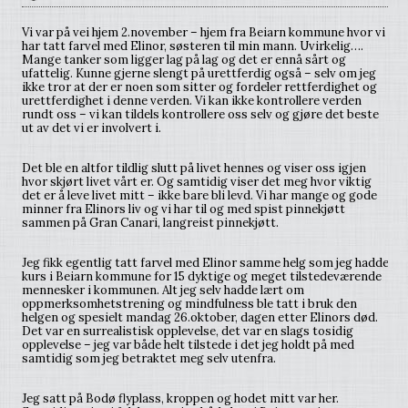
Vi var på vei hjem 2.november – hjem fra Beiarn kommune hvor vi
har tatt farvel med Elinor, søsteren til min mann. Uvirkelig….
Mange tanker som ligger lag på lag og det er ennå sårt og
ufattelig. Kunne gjerne slengt på urettferdig også – selv om jeg
ikke tror at der er noen som sitter og fordeler rettferdighet og
urettferdighet i denne verden. Vi kan ikke kontrollere verden
rundt oss – vi kan tildels kontrollere oss selv og gjøre det beste
ut av det vi er involvert i.
Det ble en altfor tildlig slutt på livet hennes og viser oss igjen
hvor skjørt livet vårt er. Og samtidig viser det meg hvor viktig
det er å leve livet mitt – ikke bare bli levd. Vi har mange og gode
minner fra Elinors liv og vi har til og med spist pinnekjøtt
sammen på Gran Canari, langreist pinnekjøtt.
Jeg fikk egentlig tatt farvel med Elinor samme helg som jeg hadde
kurs i Beiarn kommune for 15 dyktige og meget tilstedeværende
mennesker i kommunen. Alt jeg selv hadde lært om
oppmerksomhetstrening og mindfulness ble tatt i bruk den
helgen og spesielt mandag 26.oktober, dagen etter Elinors død.
Det var en surrealistisk opplevelse, det var en slags tosidig
opplevelse – jeg var både helt tilstede i det jeg holdt på med
samtidig som jeg betraktet meg selv utenfra.
Jeg satt på Bodø flyplass, kroppen og hodet mitt var her.