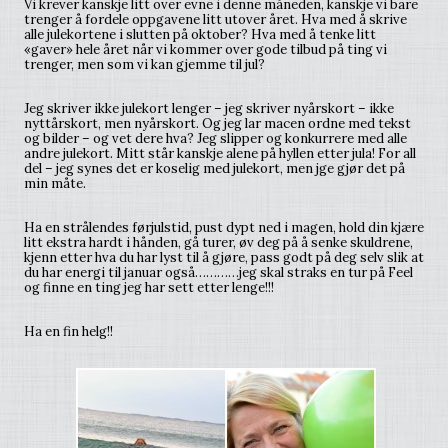
Vi krever kanskje litt over evne i denne måneden, kanskje vi bare
trenger å fordele oppgavene litt utover året. Hva med å skrive
alle julekortene i slutten på oktober? Hva med å tenke litt
«gaver» hele året når vi kommer over gode tilbud på ting vi
trenger, men som vi kan gjemme til jul?
Jeg skriver ikke julekort lenger – jeg skriver nyårskort – ikke
nyttårskort, men nyårskort. Og jeg lar macen ordne med tekst
og bilder – og vet dere hva? Jeg slipper og konkurrere med alle
andre julekort. Mitt står kanskje alene på hyllen etter jula! For all
del – jeg synes det er koselig med julekort, men jge gjør det på
min måte.
Ha en strålendes førjulstid, pust dypt ned i magen, hold din kjære
litt ekstra hardt i hånden, gå turer, øv deg på å senke skuldrene,
kjenn etter hva du har lyst til å gjøre, pass godt på deg selv slik at
du har energi til januar også…………jeg skal straks en tur på Feel
og finne en ting jeg har sett etter lenge!!!
Ha en fin helg!!