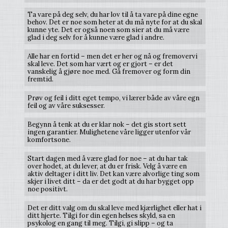
Ta vare på deg selv, du har lov til å ta vare på dine egne
behov. Det er noe som heter at du må nyte for at du skal
kunne yte. Det er også noen som sier at du må være
glad i deg selv for å kunne være glad i andre.
Alle har en fortid – men det er her og nå og fremovervi
skal leve. Det som har vært og er gjort – er det
vanskelig å gjøre noe med. Gå fremover og form din
fremtid.
Prøv og feil i ditt eget tempo, vi lærer både av våre egn
feil og av våre suksesser.
Begynn å tenk at du er klar nok – det gis stort sett
ingen garantier. Mulighetene våre ligger utenfor vår
komfortsone.
Start dagen med å være glad for noe – at du har tak
over hodet, at du lever, at du er frisk. Velg å være en
aktiv deltager i ditt liv. Det kan være alvorlige ting som
skjer i livet ditt – da er det godt at du har bygget opp
noe positivt.
Det er ditt valg om du skal leve med kjærlighet eller hat i
ditt hjerte. Tilgi for din egen helses skyld, sa en
psykolog en gang til meg. Tilgi, gi slipp – og ta