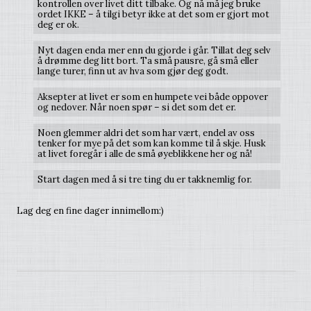
kontrollen over livet ditt tilbake. Og nå må jeg bruke
ordet IKKE – å tilgi betyr ikke at det som er gjort mot
deg er ok.
Nyt dagen enda mer enn du gjorde i går. Tillat deg selv
å drømme deg litt bort. Ta små pausre, gå små eller
lange turer, finn ut av hva som gjør deg godt.
Aksepter at livet er som en humpete vei både oppover
og nedover. Når noen spør – si det som det er.
Noen glemmer aldri det som har vært, endel av oss
tenker for mye på det som kan komme til å skje. Husk
at livet foregår i alle de små øyeblikkene her og nå!
Start dagen med å si tre ting du er takknemlig for.
Lag deg en fine dager innimellom:)