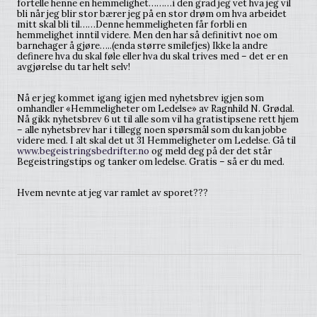
fortelle henne en hemmelighet………i den grad jeg vet hva jeg vil
bli når jeg blir stor bærer jeg på en stor drøm om hva arbeidet
mitt skal bli til……Denne hemmeligheten får forbli en
hemmelighet inntil videre. Men den har så definitivt noe om
barnehager å gjøre…..(enda større smilefjes) Ikke la andre
definere hva du skal føle eller hva du skal trives med – det er en
avgjørelse du tar helt selv!
Nå er jeg kommet igang igjen med nyhetsbrev igjen som
omhandler «Hemmeligheter om Ledelse» av Ragnhild N. Grødal.
Nå gikk nyhetsbrev 6 ut til alle som vil ha gratistipsene rett hjem
– alle nyhetsbrev har i tillegg noen spørsmål som du kan jobbe
videre med. I alt skal det ut 31 Hemmeligheter om Ledelse. Gå til
www.begeistringsbedrifter.no
og meld deg på der det står
Begeistringstips og tanker om ledelse. Gratis – så er du med.
Hvem nevnte at jeg var ramlet av sporet???