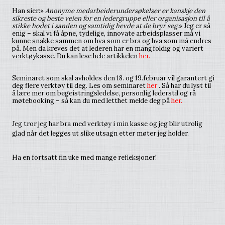
Han sier:»
Anonyme medarbeiderundersøkelser er kanskje den
sikreste og beste veien for en ledergruppe eller organisasjon til å
stikke hodet i sanden og samtidig hevde at de bryr seg.
» Jeg er så
enig – skal vi få åpne, tydelige, innovate arbeidsplasser må vi
kunne snakke sammen om hva som er bra og hva som må endres
på. Men da kreves det at lederen har en mangfoldig og variert
verktøykasse. Du kan lese hele artikkelen
her.
Seminaret som skal avholdes den 18. og 19.februar vil garantert gi
deg flere verktøy til deg. Les om seminaret
her
. Så har du lyst til
å lære mer om begeistringsledelse, personlig lederstil og rå
møtebooking – så kan du med letthet melde deg på
her.
Jeg tror jeg har bra med verktøy i min kasse og jeg blir utrolig
glad når det legges ut slike utsagn etter møter jeg holder.
Ha en fortsatt fin uke med mange refleksjoner!