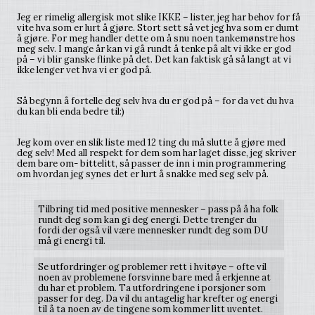
Jeg er rimelig allergisk mot slike IKKE – lister, jeg har behov for få
vite hva som er lurt å gjøre. Stort sett så vet jeg hva som er dumt
å gjøre. For meg handler dette om å snu noen tankemønstre hos
meg selv. I mange år kan vi gå rundt å tenke på alt vi ikke er god
på – vi blir ganske flinke på det. Det kan faktisk gå så langt at vi
ikke lenger vet hva vi er god på.
Så begynn å fortelle deg selv hva du er god på – for da vet du hva
du kan bli enda bedre til:)
Jeg kom over en slik liste med 12 ting du må slutte å gjøre med
deg selv! Med all respekt for dem som har laget disse, jeg skriver
dem bare om- bittelitt, så passer de inn i min programmering
om hvordan jeg synes det er lurt å snakke med seg selv på.
Tilbring tid med positive mennesker – pass på å ha folk
rundt deg som kan gi deg energi. Dette trenger du
fordi der også vil være mennesker rundt deg som DU
må gi energi til.
Se utfordringer og problemer rett i hvitøye – ofte vil
noen av problemene forsvinne bare med å erkjenne at
du har et problem. Ta utfordringene i porsjoner som
passer for deg. Da vil du antagelig har krefter og energi
til å ta noen av de tingene som kommer litt uventet.