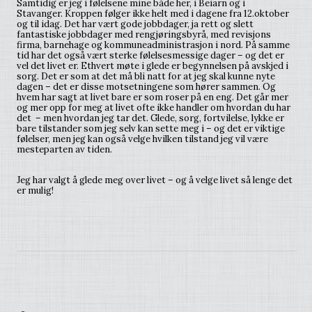
Samtidig er jeg i følelsene mine både her, i Beiarn og i
Stavanger. Kroppen følger ikke helt med i dagene fra 12.oktober
og til idag. Det har vært gode jobbdager, ja rett og slett
fantastiske jobbdager med rengjøringsbyrå, med revisjons
firma, barnehage og kommuneadministrasjon i nord. På samme
tid har det også vært sterke følelsesmessige dager – og det er
vel det livet er. Ethvert møte i glede er begynnelsen på avskjed i
sorg. Det er som at det må bli natt for at jeg skal kunne nyte
dagen – det er disse motsetningene som hører sammen. Og
hvem har sagt at livet bare er som roser på en eng. Det går mer
og mer opp for meg at livet ofte ikke handler om hvordan du har
det – men hvordan jeg tar det. Glede, sorg, fortvilelse, lykke er
bare tilstander som jeg selv kan sette meg i – og det er viktige
følelser, men jeg kan også velge hvilken tilstand jeg vil være
mesteparten av tiden.
Jeg har valgt å glede meg over livet – og å velge livet så lenge det
er mulig!