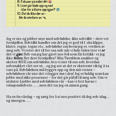
Jeg er ute og jobber mye med selvfølelse, ikke selvtillit – dere vet
forskjellen. Selvtillit handler om det jeg er god til f. eks klippe,
klatre, regne, tegne etc., selvfølelse om hvem jeg er, verdien av
meg selv. Vi roter det til for oss selv når vi hele tiden tror vi
er
det vi
gjør.
Selv om jeg har gjort noe feil som får kritikk- er jeg
ikke
feilen.
Ser dere forskjellen? Mia Tørnblom snakker og
skriver MYE om selvfølelse, hva vi sier til oss selv, hvordan
selvsnakket vårt ser ut….og jeg ser at det er ekstremt viktig å ta
vare på. Selvfølelsen må bygges opp og den må vernes –
selvfølelsen vår sier det vi legger inn i den! Jeg er heldig som kan
jobbe med slike prosesser – for det gir påfyll til meg selv. Om vi
utelater å jobbe med selvfølelsen vår – kan vi fort havne i
relasjonshelvete……..men det tar jeg en annen gang.
Ha en fin vårdag – og sørg for å si noe positivt til deg selv idag…
og imorgen……