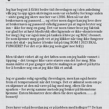
Jeg har begynt å få litt bedre tid i hverdagen og i den anledning
ville jeg ta opp igjen skrivingen som var en hobby for lenge siden
– siste gang jeg skrev noe her var i 2016. Men så var det
brukernavn og passord….. og etter noen dager kan jeg love dere
at brukernavn og passord virkelig passer på at ingen bryter seg
inn – ikke for meg en gang. Det var noen timer hvor jeg faktisk
var glad for at høyt blodtrykk eller lignende er ikke-eksisterende
for meg:) Jeg var også inne på tanken å hive pc og MAC i bosset.
De som kjenner meg godt vet at jeg klikker når ting ikke fungerer
som det skal – jeg hater å bruke tid på ting SOM I 2023 SKAL
FUNGERE!! For det er jo ikke jeg som gjør noe feil:):)
Men til slutt virket alt og det føltes som om jeg hadde vunnet i
tipping – det trenger ikke være større enn det for meg. Min
mann måtte et par ganger avbryte malingen av gulvet på hytta
for å forsikre seg om at jeg ikke fikk et anfall.
Jeg er ganske rolig egentlig i hverdagen, men kan også hente
frem et temperament når det trengs. Det er akkurat som om pc
en skjønner at den må være på lag med meg, ellers får den
sparken – for øvrig samme metode jeg bruker på blomstene
hjemme. Enten blomstrer dere ellers får dere sparken………(i
bosset)!
Dere lurer vel på hvordan jeg er på jobben med kolleger?? De kan