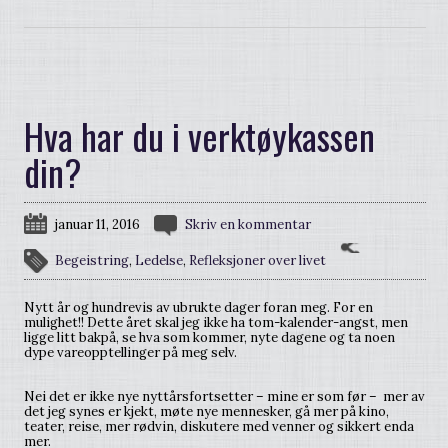
Hva har du i verktøykassen
din?
januar 11, 2016
Skriv en kommentar
Begeistring
,
Ledelse
,
Refleksjoner over livet
Nytt år og hundrevis av ubrukte dager foran meg. For en
mulighet!! Dette året skal jeg ikke ha tom-kalender-angst, men
ligge litt bakpå, se hva som kommer, nyte dagene og ta noen
dype vareopptellinger på meg selv.
Nei det er ikke nye nyttårsfortsetter – mine er som før – mer av
det jeg synes er kjekt, møte nye mennesker, gå mer på kino,
teater, reise, mer rødvin, diskutere med venner og sikkert enda
mer.