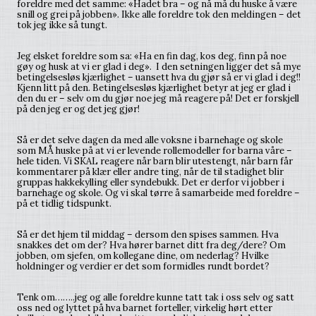
foreldre med det samme: «Hadet bra – og nå må du huske å være
snill og grei på jobben». Ikke alle foreldre tok den meldingen – det
tok jeg ikke så tungt.
Jeg elsket foreldre som sa: «Ha en fin dag, kos deg, finn på noe
gøy og husk at vi er glad i deg». I den setningen ligger det så mye
betingelsesløs kjærlighet – uansett hva du gjør så er vi glad i deg!!
Kjenn litt på den. Betingelsesløs kjærlighet betyr at jeg er glad i
den du er – selv om du gjør noe jeg må reagere på! Det er forskjell
på den jeg er og det jeg gjør!
Så er det selve dagen da med alle voksne i barnehage og skole
som MÅ huske på at vi er levende rollemodeller for barna våre –
hele tiden. Vi SKAL reagere når barn blir utestengt, når barn får
kommentarer på klær eller andre ting, når de til stadighet blir
gruppas hakkekylling eller syndebukk. Det er derfor vi jobber i
barnehage og skole. Og vi skal tørre å samarbeide med foreldre –
på et tidlig tidspunkt.
Så er det hjem til middag – dersom den spises sammen. Hva
snakkes det om der? Hva hører barnet ditt fra deg/dere? Om
jobben, om sjefen, om kollegane dine, om nederlag? Hvilke
holdninger og verdier er det som formidles rundt bordet?
Tenk om……..jeg og alle foreldre kunne tatt tak i oss selv og satt
oss ned og lyttet på hva barnet forteller, virkelig hørt etter