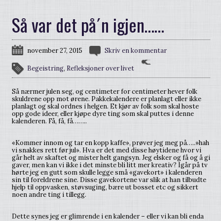
Så var det på´n igjen……
november 27, 2015
Skriv en kommentar
Begeistring
,
Refleksjoner over livet
Så nærmer julen seg, og centimeter for centimeter hever folk
skuldrene opp mot ørene. Pakkekalendere er planlagt eller ikke
planlagt og skal ordnes i helgen. Et kjør av folk som skal hoste
opp gode ideer, eller kjøpe dyre ting som skal puttes i denne
kalenderen. Få, få, få……..
«Kommer innom og tar en kopp kaffe», prøver jeg meg på…..»hah
vi snakkes rett før jul». Hva er det med disse høytidene hvor vi
går helt av skaftet og mister helt gangsyn. Jeg elsker og få og å gi
gaver, men kan vi ikke i det minste bli litt mer kreativ? Igår på tv
hørte jeg en gutt som skulle legge små «gavekort» i kalenderen
sin til foreldrene sine. Disse gavekortene var slik at han tilbudte
hjelp til oppvasken, støvsuging, bære ut bosset etc og sikkert
noen andre ting i tillegg.
Dette synes jeg er glimrende i en kalender – eller vi kan bli enda