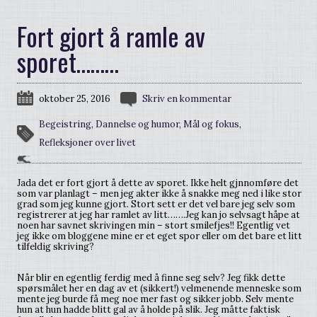
Fort gjort å ramle av
sporet………
oktober 25, 2016
Skriv en kommentar
Begeistring
,
Dannelse og humor
,
Mål og fokus
,
Refleksjoner over livet
Jada det er fort gjort å dette av sporet. Ikke helt gjnnomføre det
som var planlagt – men jeg akter ikke å snakke meg ned i like stor
grad som jeg kunne gjort. Stort sett er det vel bare jeg selv som
registrerer at jeg har ramlet av litt…….Jeg kan jo selvsagt håpe at
noen har savnet skrivingen min – stort smilefjes!! Egentlig vet
jeg ikke om bloggene mine er et eget spor eller om det bare et litt
tilfeldig skriving?
Når blir en egentlig ferdig med å finne seg selv? Jeg fikk dette
spørsmålet her en dag av et (sikkert!) velmenende menneske som
mente jeg burde få meg noe mer fast og sikker jobb. Selv mente
hun at hun hadde blitt gal av å holde på slik. Jeg måtte faktisk