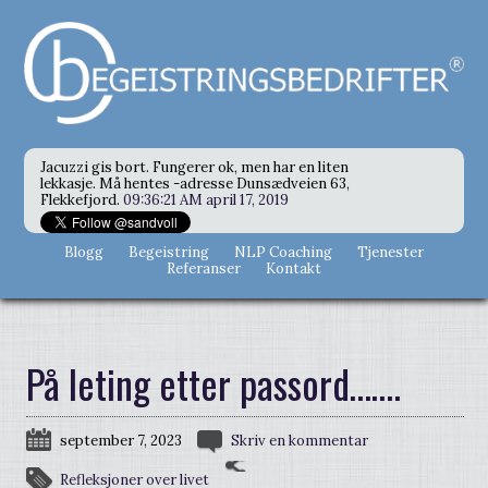
Jacuzzi gis bort. Fungerer ok, men har en liten
lekkasje. Må hentes -adresse Dunsædveien 63,
Flekkefjord.
09:36:21 AM april 17, 2019
Blogg
Begeistring
NLP Coaching
Tjenester
Referanser
Kontakt
På leting etter passord…….
september 7, 2023
Skriv en kommentar
Refleksjoner over livet