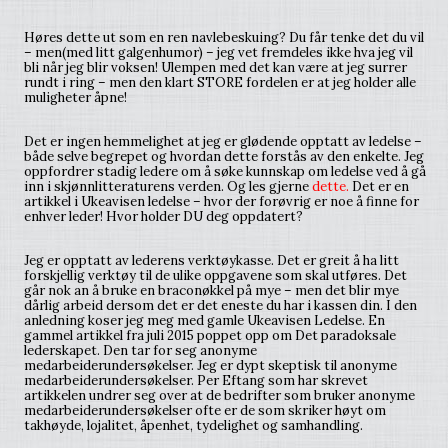
Høres dette ut som en ren navlebeskuing? Du får tenke det du vil
– men(med litt galgenhumor) – jeg vet fremdeles ikke hva jeg vil
bli når jeg blir voksen! Ulempen med det kan være at jeg surrer
rundt i ring – men den klart STORE fordelen er at jeg holder alle
muligheter åpne!
Det er ingen hemmelighet at jeg er glødende opptatt av ledelse –
både selve begrepet og hvordan dette forstås av den enkelte. Jeg
oppfordrer stadig ledere om å søke kunnskap om ledelse ved å gå
inn i skjønnlitteraturens verden. Og les gjerne
dette
.
Det er en
artikkel i Ukeavisen ledelse – hvor der forøvrig er noe å finne for
enhver leder! Hvor holder DU deg oppdatert?
Jeg er opptatt av lederens verktøykasse. Det er greit å ha litt
forskjellig verktøy til de ulike oppgavene som skal utføres. Det
går nok an å bruke en braconøkkel på mye – men det blir mye
dårlig arbeid dersom det er det eneste du har i kassen din. I den
anledning koser jeg meg med gamle Ukeavisen Ledelse. En
gammel artikkel fra juli 2015 poppet opp om Det paradoksale
lederskapet. Den tar for seg anonyme
medarbeiderundersøkelser. Jeg er dypt skeptisk til anonyme
medarbeiderundersøkelser. Per Eftang som har skrevet
artikkelen undrer seg over at de bedrifter som bruker anonyme
medarbeiderundersøkelser ofte er de som skriker høyt om
takhøyde, lojalitet, åpenhet, tydelighet og samhandling.